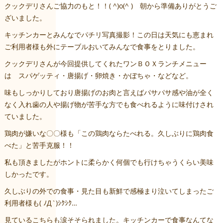
クックデリさんご協力のもと！！( ^)o(^ ) 朝から準備ありがとうご
ざいました。
キッチンカーとみんなでパチリ写真撮影！この日は天気にも恵まれ
ご利用者様も外にテーブルおいてみんなで食事をとりました。
クックデリさんが今回提供してくれたワンＢＯＸランチメニュー
は スパゲッティ・唐揚げ・卵焼き・かぼちゃ・などなど。
味もしっかりしており唐揚げのお肉と言えばパサパサ感や油が全く
なく入れ歯の人や揚げ物が苦手な方でも食べれるように味付けされ
ていました。
鶏肉が嫌いな〇〇様も「この鶏肉ならたべれる。久しぶりに鶏肉食
べた」と苦手克服！！
私も頂きましたがホントに柔らかく何個でも行けちゃうくらい美味
しかったです。
久しぶりの外での食事・見た目も新鮮で感極まり泣いてしまったご
利用者様も( ﾉД`)ｼｸｼｸ…
見ているこちらも涙そそられました。キッチンカーで食事なんてな