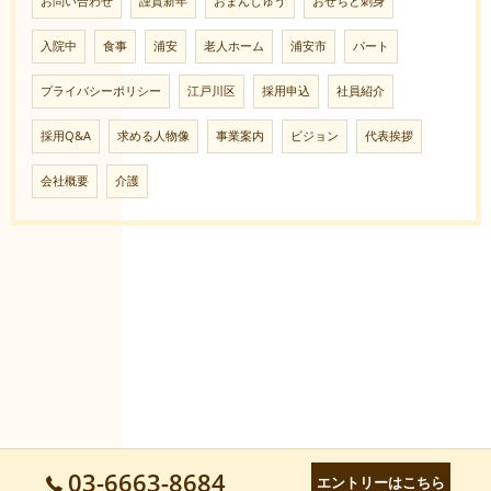
お問い合わせ
謹賀新年
おまんじゅう
おせちと刺身
入院中
食事
浦安
老人ホーム
浦安市
パート
プライバシーポリシー
江戸川区
採用申込
社員紹介
採用Q&A
求める人物像
事業案内
ビジョン
代表挨拶
会社概要
介護
03-6663-8684
エントリーはこちら