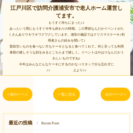
江戸川区で訪問介護浦安市で老人ホーム運営し
てます。
もうすぐ待ちにまった♪♪
あっという間にもうすぐ今年も終わりの時期。この季節なんだかイベントがた
くさんありウキウキワクワクしています。浦安の施設ではクリスマスケーキ♪利
用者さんの好みを聞いて♪
普段甘いものを食べない方もケーキとなると食べてくれて。何と言っても利用
者様の嬉しそうな顔をみるとこちらまで嬉しく。イベントはやはりなんだかう
れしいものですね♪
今年はみんなどんなケーキにするのかな~♪スタッフ分も忘れずに
♪♪ 上より♪♪
< 前のページ
一覧に戻る
次のページ >
最近の投稿
Recent Posts